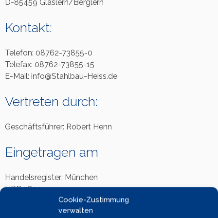
D-85459 Glaslern/Berglern
Kontakt:
Telefon: 08762-73855-0
Telefax: 08762-73855-15
E-Mail: info@Stahlbau-Heiss.de
Vertreten durch:
Geschäftsführer: Robert Henn
Eingetragen am
Handelsregister: München
HRB 58024
Cookie-Zustimmung
verwalten
Umsatzsteuer-