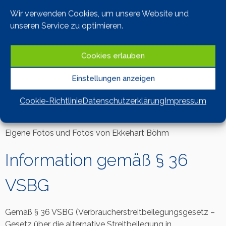
Wir verwenden Cookies, um unsere Website und
Identifikationsnummer
unseren Service zu optimieren.
UST-IdNr.: DE 128 953 271
Cookies erlauben
Hinweise zur Website
Einstellungen anzeigen
Cookie-Richtlinie
Datenschutzerklärung
Impressum
Urheberrechtliche Hinweise
Eigene Fotos und Fotos von Ekkehart Böhm
Information gemäß § 36
VSBG
Gemäß § 36 VSBG (Verbraucherstreitbeilegungsgesetz –
Gesetz über die alternative Streitbeilegung in